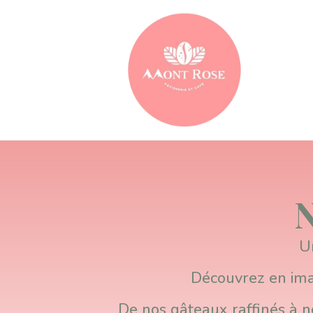
N
Un
Découvrez en imag
De nos gâteaux raffinés à n