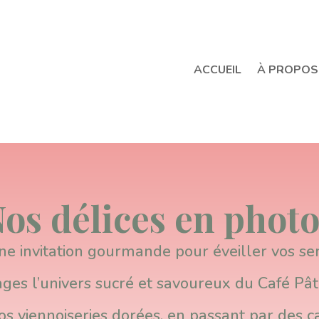
ACCUEIL
À PROPOS
os délices en photo
e invitation gourmande pour éveiller vos se
es l’univers sucré et savoureux du Café Pât
os viennoiseries dorées, en passant par des 