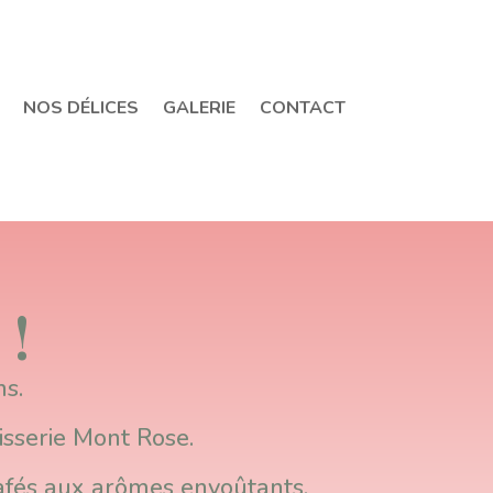
NOS DÉLICES
GALERIE
CONTACT
 !
ns.
isserie Mont Rose.
cafés aux arômes envoûtants,