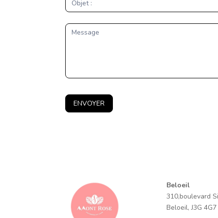
ENVOYER
Beloeil
310,boulevard Sir
Beloeil, J3G 4G7